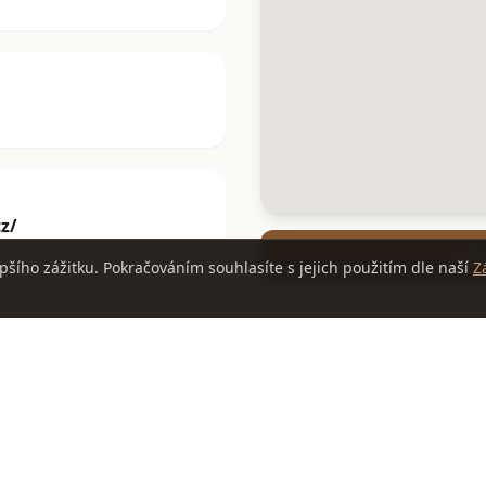
z/
Ot
pšího zážitku. Pokračováním souhlasíte s jejich použitím dle naší
Z
NAPIŠTE NÁM