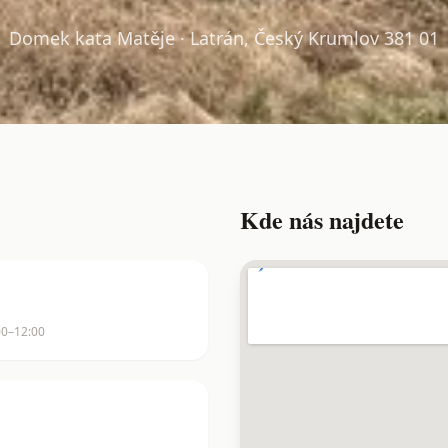
Domek kata Matěje · Latrán, Český Krumlov 381 01
Kde nás najdete
00–12:00