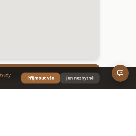
evřít v Google Maps
ásady
Přijmout vše
Jen nezbytné