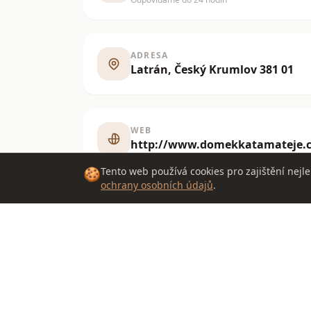
ADRESA
Latrán, Český Krumlov 381 01
WEB
http://www.domekkatamateje.c
🍪
Tento web používá cookies pro zajištění nejle
ochrany osobních údajů
.