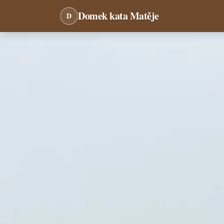
Domek kata Matěje
D